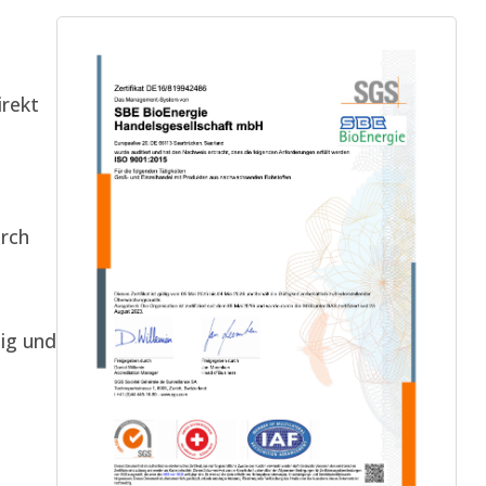
irekt
rch
ig und