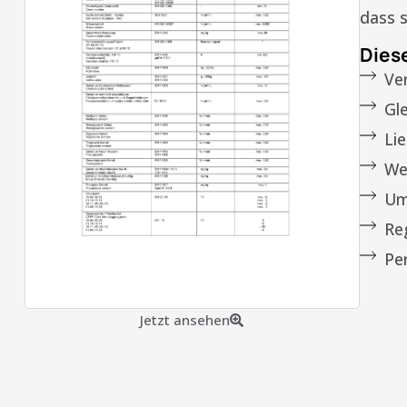
dass s
Diese
Ve
Gl
Lie
We
Um
Re
Pe
Jetzt ansehen